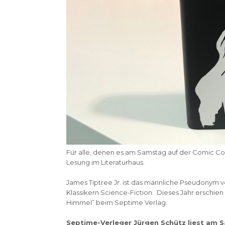
Für alle, denen es am Samstag auf der Comic Con 
Lesung im Literaturhaus.
James Tiptree Jr. ist das männliche Pseudonym v
Klassikern Science-Fiction. Dieses Jahr erschien 
Himmel” beim Septime Verlag.
Septime-Verleger Jürgen Schütz liest am 