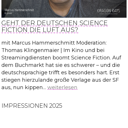
GEHT DER DEUTSCHEN SCIENCE
FICTION DIE LUFT AUS?
mit Marcus Hammerschmitt Moderation:
Thomas Klingenmaier | Im Kino und bei
Streamingdiensten boomt Science Fiction. Auf
dem Buchmarkt hat sie es schwerer – und die
deutschsprachige trifft es besonders hart. Erst
stiegen hierzulande große Verlage aus der SF
Geht
aus, nun kippen…
weiterlesen
der
deutschen
IMPRESSIONEN 2025
Science
Fiction
die