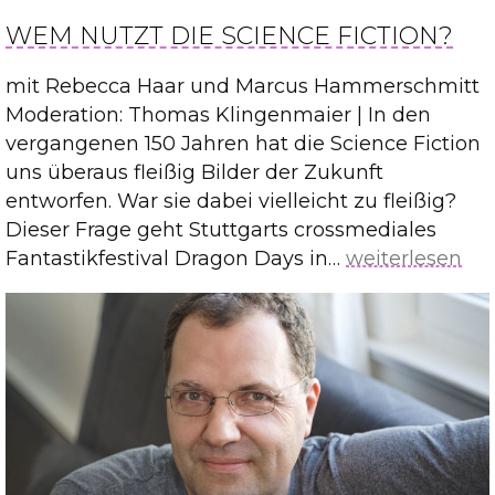
des
WEM NUTZT DIE SCIENCE FICTION?
Wurdalaken
mit Rebecca Haar und Marcus Hammerschmitt
Moderation: Thomas Klingenmaier | In den
vergangenen 150 Jahren hat die Science Fiction
uns überaus fleißig Bilder der Zukunft
entworfen. War sie dabei vielleicht zu fleißig?
Dieser Frage geht Stuttgarts crossmediales
Wem
Fantastikfestival Dragon Days in…
weiterlesen
nutzt
die
Science
Fiction?