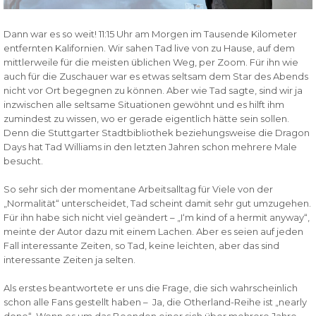
Dann war es so weit! 11:15 Uhr am Morgen im Tausende Kilometer
entfernten Kalifornien. Wir sahen Tad live von zu Hause, auf dem
mittlerweile für die meisten üblichen Weg, per Zoom. Für ihn wie
auch für die Zuschauer war es etwas seltsam dem Star des Abends
nicht vor Ort begegnen zu können. Aber wie Tad sagte, sind wir ja
inzwischen alle seltsame Situationen gewöhnt und es hilft ihm
zumindest zu wissen, wo er gerade eigentlich hätte sein sollen.
Denn die Stuttgarter Stadtbibliothek beziehungsweise die Dragon
Days hat Tad Williams in den letzten Jahren schon mehrere Male
besucht.
So sehr sich der momentane Arbeitsalltag für Viele von der
„Normalität“ unterscheidet, Tad scheint damit sehr gut umzugehen.
Für ihn habe sich nicht viel geändert – „I‘m kind of a hermit anyway“,
meinte der Autor dazu mit einem Lachen. Aber es seien auf jeden
Fall interessante Zeiten, so Tad, keine leichten, aber das sind
interessante Zeiten ja selten.
Als erstes beantwortete er uns die Frage, die sich wahrscheinlich
schon alle Fans gestellt haben – Ja, die Otherland-Reihe ist „nearly