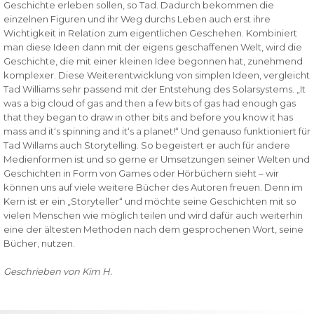
Geschichte erleben sollen, so Tad. Dadurch bekommen die
einzelnen Figuren und ihr Weg durchs Leben auch erst ihre
Wichtigkeit in Relation zum eigentlichen Geschehen. Kombiniert
man diese Ideen dann mit der eigens geschaffenen Welt, wird die
Geschichte, die mit einer kleinen Idee begonnen hat, zunehmend
komplexer. Diese Weiterentwicklung von simplen Ideen, vergleicht
Tad Williams sehr passend mit der Entstehung des Solarsystems. „It
was a big cloud of gas and then a few bits of gas had enough gas
that they began to draw in other bits and before you know it has
mass and it‘s spinning and it‘s a planet!“ Und genauso funktioniert für
Tad Willams auch Storytelling. So begeistert er auch für andere
Medienformen ist und so gerne er Umsetzungen seiner Welten und
Geschichten in Form von Games oder Hörbüchern sieht – wir
können uns auf viele weitere Bücher des Autoren freuen. Denn im
Kern ist er ein „Storyteller“ und möchte seine Geschichten mit so
vielen Menschen wie möglich teilen und wird dafür auch weiterhin
eine der ältesten Methoden nach dem gesprochenen Wort, seine
Bücher, nutzen.
Geschrieben von Kim H.