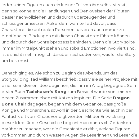
jeder seiner Figuren auch ein kleiner Teil von ihm selbst steckt,
denn so könne er die Handlungen und Denkweisen der Figuren
besser nachvollziehen und dadurch überzeugender und
schlüssiger umsetzen. Außerdem warnte Tad davor, dass
Charaktere, die auf realen Personen basieren auch immer zu
emotionalen Bindungen mit diesen Charakteren führen können
und dadurch den Schreibprozess behindern. Denn die Story sollte
immer im Mittelpunkt stehen und sobald Emotionen involviert sind,
ist es nicht mehr möglich darüber nachzudenken, was für die Story
am besten ist.
Danach ging es, wie schon zu Beginn des Abends, um das
Storybuilding. Tad Williams beschrieb, dass viele seiner Projekte mit
einer sehr kleinen Idee beginnen, die ihm im Alltag begegnet. Sein
erster Buch
Tailchaser‘s Song
zum Beispiel wurde von seinem
ersten Zusammenleben mit Katzen inspiriert. Die Serie
Dragon
Bone Chair
dagegen, begann mit dem Gedanke, dass große
Könige und Monarchen, sowohl in der Geschichte wie auch in der
Fantastik oft vom Chaos verfolgt werden. Mit der Entwicklung
dieser Idee für die Geschichte beginnt man dann sich Gedanken
darüber zu machen, wer die Geschichte erzählt, welche Figuren
vorkommen und durch wessen Augen die Leserinnen und Leser die