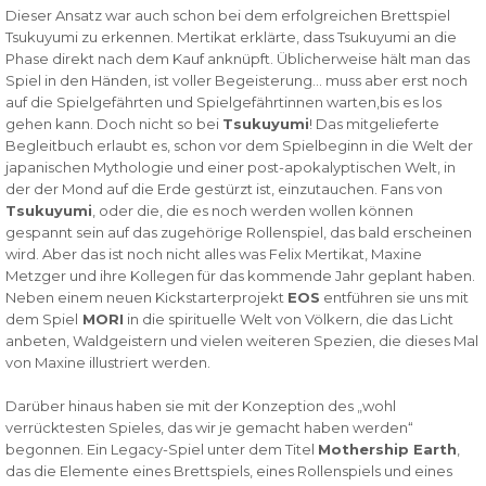
Dieser Ansatz war auch schon bei dem erfolgreichen Brettspiel
Tsukuyumi zu erkennen. Mertikat erklärte, dass Tsukuyumi an die
Phase direkt nach dem Kauf anknüpft. Üblicherweise hält man das
Spiel in den Händen, ist voller Begeisterung… muss aber erst noch
auf die Spielgefährten und Spielgefährtinnen warten,bis es los
gehen kann. Doch nicht so bei
Tsukuyumi
! Das mitgelieferte
Begleitbuch erlaubt es, schon vor dem Spielbeginn in die Welt der
japanischen Mythologie und einer post-apokalyptischen Welt, in
der der Mond auf die Erde gestürzt ist, einzutauchen. Fans von
Tsukuyumi
, oder die, die es noch werden wollen können
gespannt sein auf das zugehörige Rollenspiel, das bald erscheinen
wird. Aber das ist noch nicht alles was Felix Mertikat, Maxine
Metzger und ihre Kollegen für das kommende Jahr geplant haben.
Neben einem neuen Kickstarterprojekt
EOS
entführen sie uns mit
dem Spiel
MORI
in die spirituelle Welt von Völkern, die das Licht
anbeten, Waldgeistern und vielen weiteren Spezien, die dieses Mal
von Maxine illustriert werden.
Darüber hinaus haben sie mit der Konzeption des „wohl
verrücktesten Spieles, das wir je gemacht haben werden“
begonnen. Ein Legacy-Spiel unter dem Titel
Mothership Earth
,
das die Elemente eines Brettspiels, eines Rollenspiels und eines