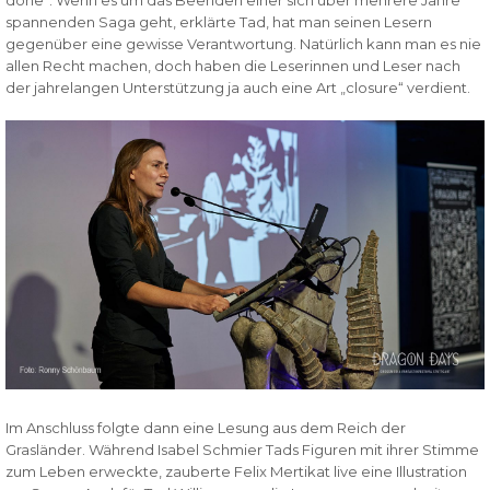
done“. Wenn es um das Beenden einer sich über mehrere Jahre
spannenden Saga geht, erklärte Tad, hat man seinen Lesern
gegenüber eine gewisse Verantwortung. Natürlich kann man es nie
allen Recht machen, doch haben die Leserinnen und Leser nach
der jahrelangen Unterstützung ja auch eine Art „closure“ verdient.
Im Anschluss folgte dann eine Lesung aus dem Reich der
Grasländer. Während Isabel Schmier Tads Figuren mit ihrer Stimme
zum Leben erweckte, zauberte Felix Mertikat live eine Illustration