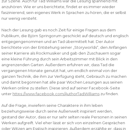
zur Szene. Auch für Tad Williams war die Lesung spannend mit
anzuhören. Wie er uns berichtete, findet er es immer wieder
faszinierend, sein eigenes Werk in Sprachen zu hören, die er selbst
nur wenig versteht.
Nach der Lesung gab es noch Zeit für einige Fragen aus dem
Publikum, die Björn Springorum geschickt auf deutsch und englisch
entgegengenommen und an Tad übermittelt hat. Der Autor
berichtete von der Entstehung seiner „Storyworlds“, den Anfängen
seiner Karriere als Rockmusiker und gab den Zuschauern sogar
eine kleine Führung durch sein Arbeitszimmer mit Blick in den
angrenzenden Garten. Außerdem erfuhren wir, dass Tad die
vergangenen Monate genutzt hat, um endlich einmal von der
ganzen Technik, die ihm zur Verfügung steht, Gebrauch zu machen
und damit begonnen hat alle paar Wochen Lesungen aus seinen
Werken online zu stellen. Diese sind auf seiner Facebook-Seite
unter
https://www.facebook.com/AuthorTadWilliams
zu finden.
Auf die Frage, inwiefern seine Charaktere in ihm leben
beziehungsweise durch seine Außenwelt inspiriert werden,
gestand der Autor, dass er nur sehr selten reale Personen in seinen
Werken aufgreift. Viel eher lässt er sich von einzelnen Gesprächen
oder Witzen am Esstisch inspirieren. Außerdem erzählte er, dass in