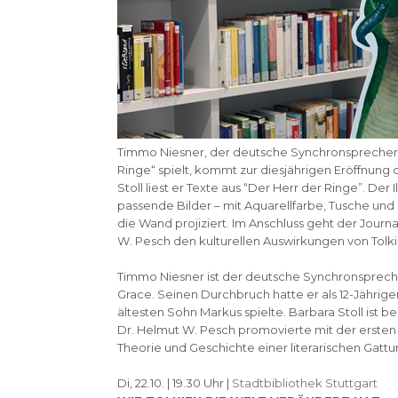
Timmo Niesner, der deutsche Synchronsprecher v
Ringe“ spielt, kommt zur diesjährigen Eröffnun
Stoll liest er Texte aus “Der Herr der Ringe”. Der 
passende Bilder – mit Aquarellfarbe, Tusche und
die Wand projiziert. Im Anschluss geht der Journ
W. Pesch den kulturellen Auswirkungen von Tolki
Timmo Niesner ist der deutsche Synchronspreche
Grace. Seinen Durchbruch hatte er als 12-Jähriger 
ältesten Sohn Markus spielte. Barbara Stoll ist 
Dr. Helmut W. Pesch promovierte mit der ersten 
Theorie und Geschichte einer literarischen Gattu
Di, 22.10. | 19.30 Uhr |
Stadtbibliothek Stuttgart