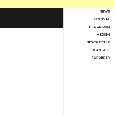
NEWS
FESTIVAL
PREISTRÄGER
PROGRAMM
ARCHIV 2018
MEDIEN
ARCHIV 2017
NEWSLETTER
ARCHIV 2016
KONTAKT
ARCHIV 2015
FÖRDERER
ARCHIV 2014
ARCHIV 2013
ARCHIV 2012