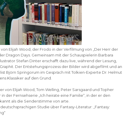
on Elijah Wood, der Frodo in der Verfilmung von „Der Herr der
g der Dragon Days. Gemeinsam mit der Schauspielerin Barbara
Illustrator Stefan Dinter erschafft dazu live, während der Lesung,
 Graphit. Der Entstehungsprozess der Bilder wird abgefilmt und an
alist Björn Springorum im Gespräch mit Tolkien-Experte Dr. Helmut
ens Klassiker auf den Grund.
r von Elijah Wood, Tom Welling, Peter Sarsgaard und Topher
in der Fernsehserie „Ich heirate eine Familie“, in der er den
bekannt als die Senderstimme von arte.
deutschsprachigen Studie über Fantasy-Literatur: „Fantasy:
ng“