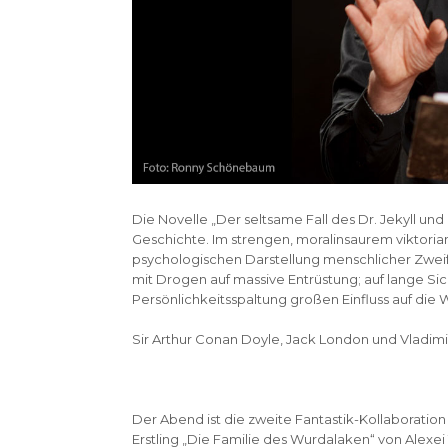
Die Novelle „Der seltsame Fall des Dr. Jekyll un
Geschichte. Im strengen, moralinsaurem viktoriani
psychologischen Darstellung menschlicher Zweif
mit Drogen auf massive Entrüstung; auf lange Sic
Persönlichkeitsspaltung großen Einfluss auf die W
Sir Arthur Conan Doyle, Jack London und Vladim
Der Abend ist die zweite Fantastik-Kollaboration
Erstling „Die Familie des Wurdalaken“ von Alexei 