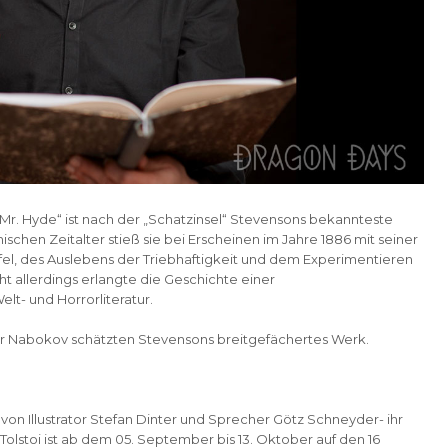
d Mr. Hyde“ ist nach der „Schatzinsel“ Stevensons bekannteste
schen Zeitalter stieß sie bei Erscheinen im Jahre 1886 mit seiner
el, des Auslebens der Triebhaftigkeit und dem Experimentieren
ht allerdings erlangte die Geschichte einer
elt- und Horrorliteratur.
ir Nabokov schätzten Stevensons breitgefächertes Werk.
 von Illustrator Stefan Dinter und Sprecher Götz Schneyder- ihr
Tolstoi ist ab dem 05. September bis 13. Oktober auf den 16