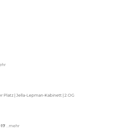
hr
der Platz | Jella-Lepman-Kabinett | 2.OG
017
…mehr