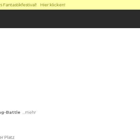
 Fantastikfestival! Hier klicken!
ng-Battle
…mehr
er Platz